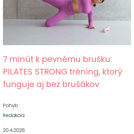
Hlavné jedlá
Šaláty
Dezerty
Nápoje
Ostatné
7 minút k pevnému brušku:
Motivácia
PILATES STRONG tréning, ktorý
Zdravie
funguje aj bez brušákov
Pohyb
Redakcia
·
20.4.2026