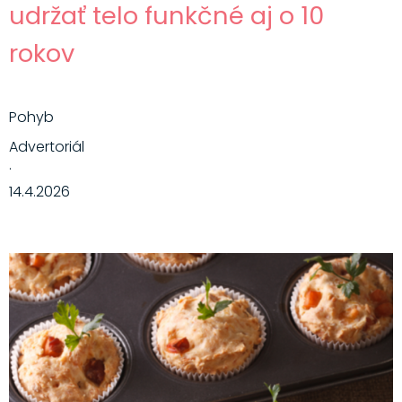
udržať telo funkčné aj o 10
rokov
Pohyb
Advertoriál
·
14.4.2026