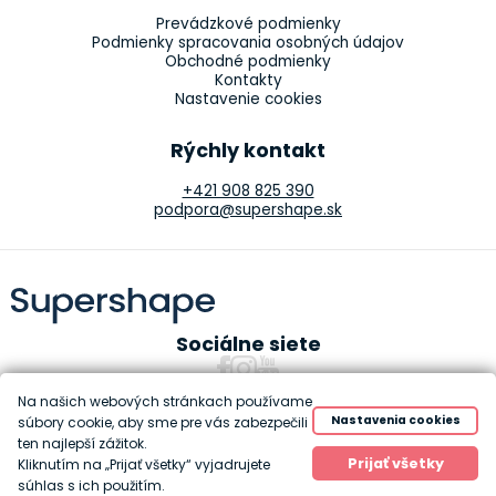
Prevádzkové podmienky
Podmienky spracovania osobných údajov
Obchodné podmienky
Kontakty
Nastavenie cookies
Rýchly kontakt
+421 908 825 390
podpora@supershape.sk
Sociálne siete
Na našich webových stránkach používame
Nastavenia cookies
súbory cookie, aby sme pre vás zabezpečili
ten najlepší zážitok.
Copyright 2010-2026 Supershape
Prijať všetky
Kliknutím na „Prijať všetky“ vyjadrujete
Created by
Anawe
súhlas s ich použitím.