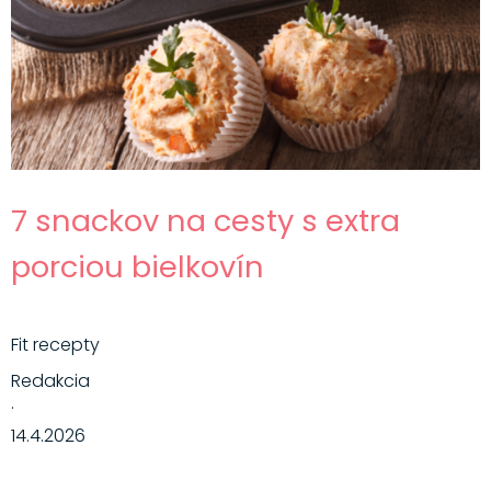
7 snackov na cesty s extra
porciou bielkovín
Fit recepty
Redakcia
·
14.4.2026