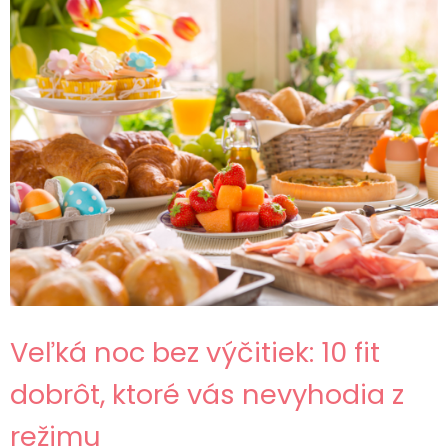
Veľká noc bez výčitiek: 10 fit
dobrôt, ktoré vás nevyhodia z
režimu