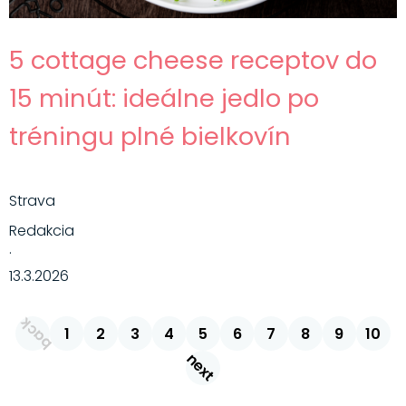
5 cottage cheese receptov do
15 minút: ideálne jedlo po
tréningu plné bielkovín
Strava
Redakcia
·
13.3.2026
back
1
2
3
4
5
6
7
8
9
10
next