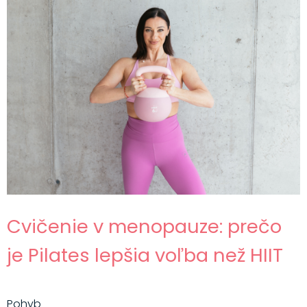
Cvičenie v menopauze: prečo
je Pilates lepšia voľba než HIIT
Pohyb