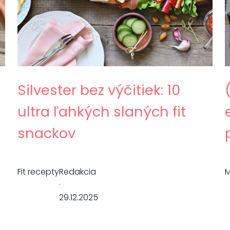
Silvester bez výčitiek: 10
ultra ľahkých slaných fit
snackov
Fit recepty
Redakcia
M
·
29.12.2025