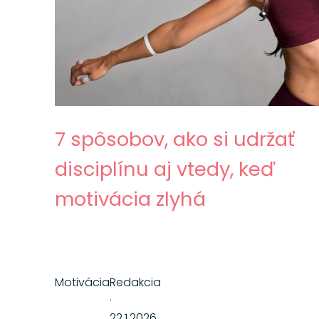
7 spôsobov, ako si udržať
disciplínu aj vtedy, keď
motivácia zlyhá
Motivácia
Redakcia
·
22.1.2026