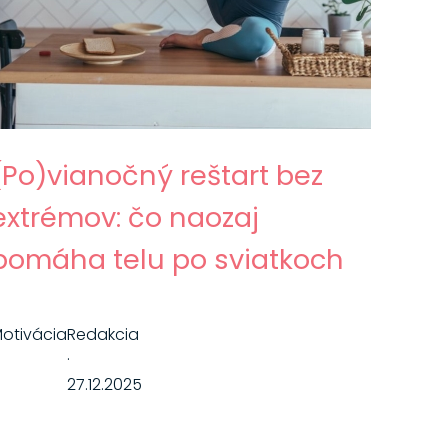
(Po)vianočný reštart bez
extrémov: čo naozaj
pomáha telu po sviatkoch
otivácia
Redakcia
·
27.12.2025