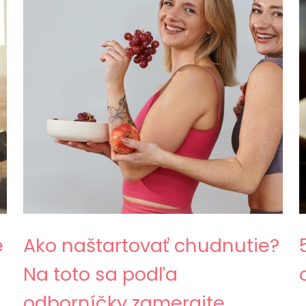
e
Ako naštartovať chudnutie?
Na toto sa podľa
odborníčky zamerajte