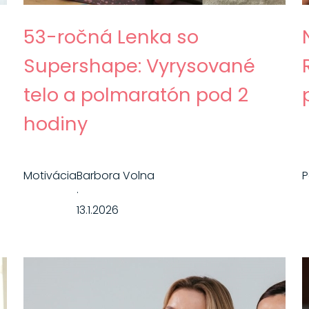
53-ročná Lenka so
Supershape: Vyrysované
telo a polmaratón pod 2
hodiny
Motivácia
Barbora Volna
·
13.1.2026