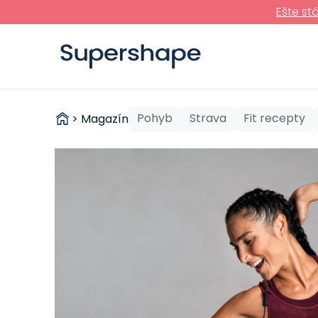
Ešte st
ZDRAVÉ
Pohyb
Strava
Fit recepty
>
Magazín
RÝCHLOVKY