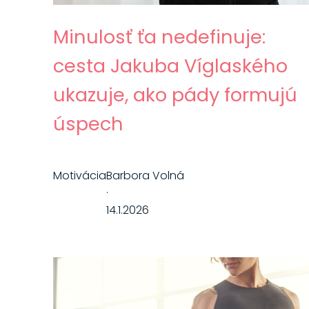
Minulosť ťa nedefinuje:
cesta Jakuba Víglaského
ukazuje, ako pády formujú
úspech
Motivácia
Barbora Volná
·
14.1.2026