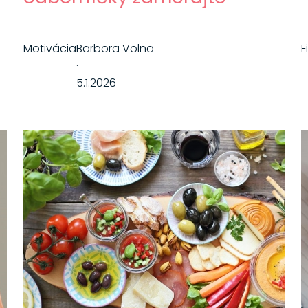
Motivácia
Barbora Volna
F
·
5.1.2026