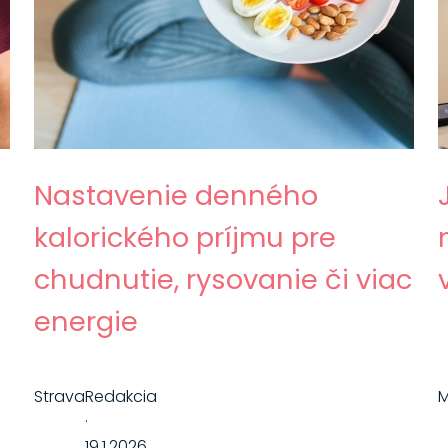
Nastavenie denného
kalorického príjmu pre
chudnutie, rysovanie či viac
energie
Strava
Redakcia
M
·
19.1.2026