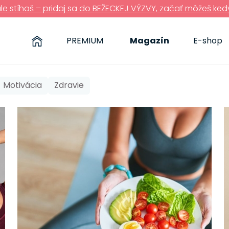
ále stíhaš – pridaj sa do BEŽECKEJ VÝZVY, začať môžeš ked
PREMIUM
Magazín
E-shop
Motivácia
Zdravie