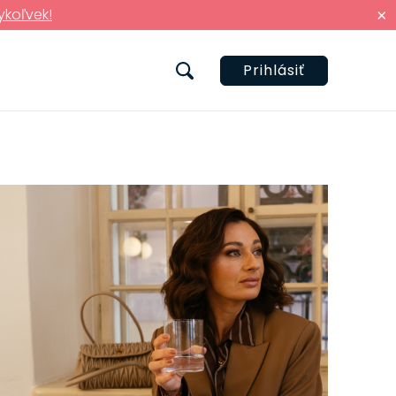
ykoľvek!
×
Prihlásiť