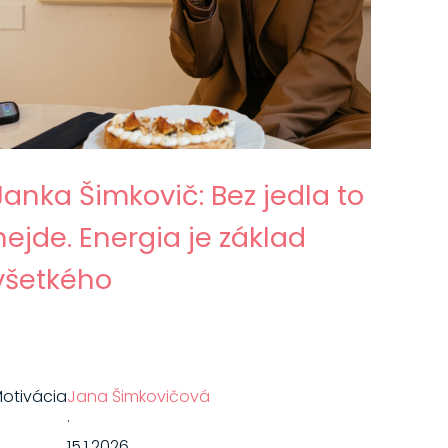
Janka Šimkovič: Bez jedla to
nejde. Energia je základ
všetkého
otivácia
Jana Šimkovičová
·
15.1.2026