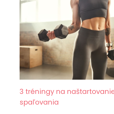
3 tréningy na naštartovani
spaľovania