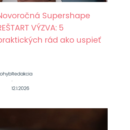
Novoročná Supershape
REŠTART VÝZVA: 5
praktických rád ako uspieť
Pohyb
Redakcia
·
12.1.2026