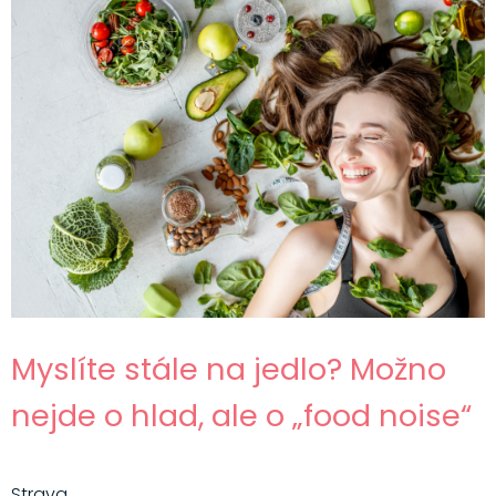
Myslíte stále na jedlo? Možno
nejde o hlad, ale o „food noise“
Strava