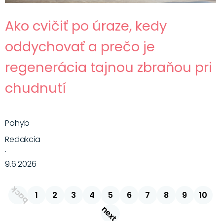
Ako cvičiť po úraze, kedy
oddychovať a prečo je
regenerácia tajnou zbraňou pri
chudnutí
Pohyb
Redakcia
·
9.6.2026
back
1
2
3
4
5
6
7
8
9
10
next