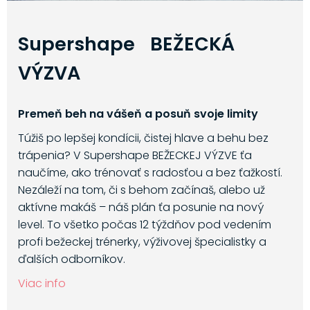
Supershape BEŽECKÁ
VÝZVA
Premeň beh na vášeň a posuň svoje limity
Túžiš po lepšej kondícii, čistej hlave a behu bez
trápenia? V Supershape BEŽECKEJ VÝZVE ťa
naučíme, ako trénovať s radosťou a bez ťažkostí.
Nezáleží na tom, či s behom začínaš, alebo už
aktívne makáš – náš plán ťa posunie na nový
level. To všetko počas 12 týždňov pod vedením
profi bežeckej trénerky, výživovej špecialistky a
ďalších odborníkov.
Viac info