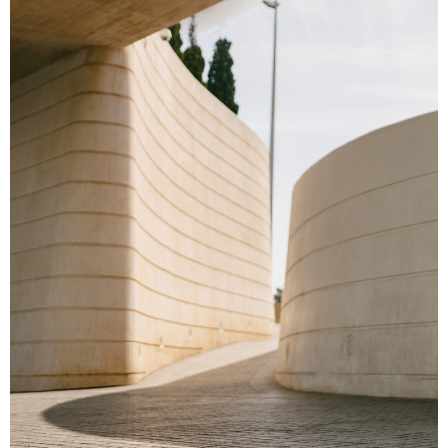
Hlavné jedlá
Šaláty
Dezerty
Nápoje
Ostatné
Motivácia
Zdravie