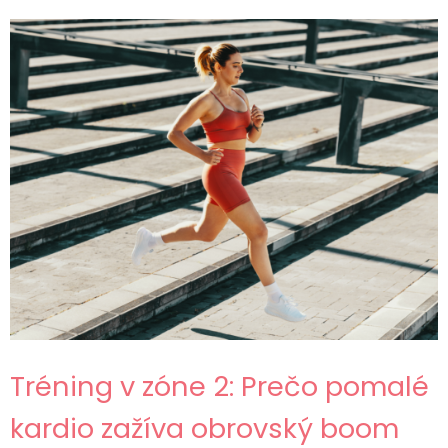
Tréning v zóne 2: Prečo pomalé
kardio zažíva obrovský boom