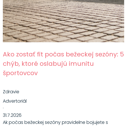
Ako zostať fit počas bežeckej sezóny: 5
chýb, ktoré oslabujú imunitu
športovcov
Zdravie
Advertoriál
·
31.7.2026
Ak počas bežeckej sezóny pravidelne bojujete s