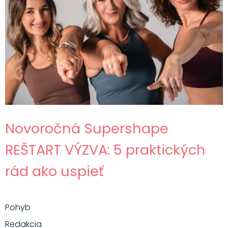
Novoročná Supershape
REŠTART VÝZVA: 5 praktických
rád ako uspieť
Pohyb
Redakcia