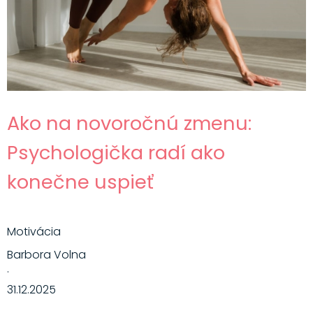
Ako na novoročnú zmenu:
Psychologička radí ako
konečne uspieť
Motivácia
Barbora Volna
·
31.12.2025