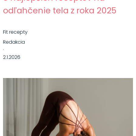
odľahčenie tela z roka 2025
Fit recepty
Redakcia
·
2.1.2026