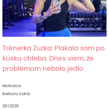
Hlavné jedlá
Šaláty
Dezerty
Nápoje
Ostatné
Trénerka Zuzka: Plakala som po
Motivácia
kúsku chleba. Dnes viem, že
Zdravie
problémom nebolo jedlo
Motivácia
Barbora Volná
·
28.1.2026