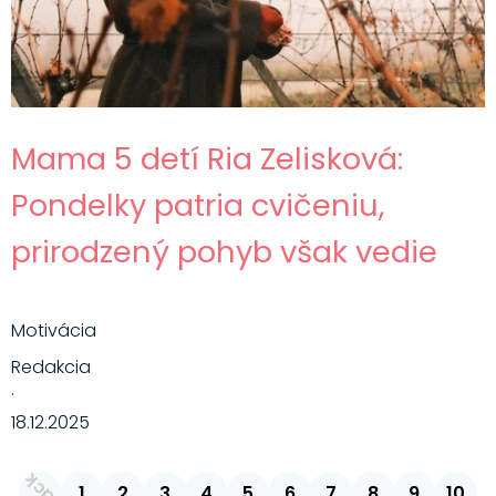
Mama 5 detí Ria Zelisková:
Pondelky patria cvičeniu,
prirodzený pohyb však vedie
Motivácia
Redakcia
·
18.12.2025
back
1
2
3
4
5
6
7
8
9
10