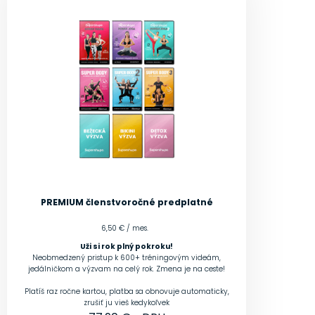
PREMIUM členstvo
ročné predplatné
6,50 € / mes.
Uži si rok plný pokroku!
Neobmedzený pristup k 600+ tréningovým videám,
jedálničkom a výzvam na celý rok. Zmena je na ceste!
Platíš raz ročne kartou, platba sa obnovuje automaticky,
zrušiť ju vieš kedykoľvek