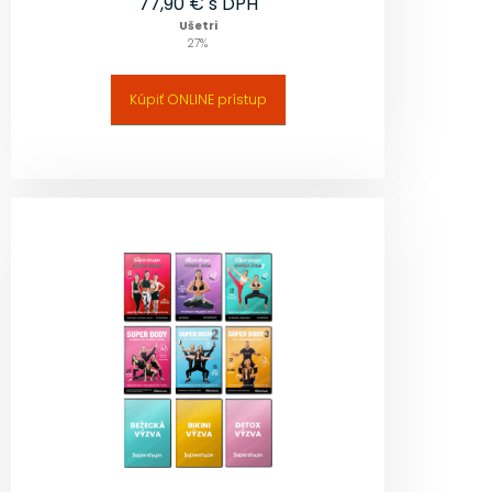
77,90
€ s DPH
Ušetri
27
%
Kúpiť ONLINE prístup