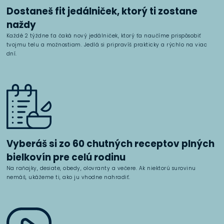
Dostaneš fit jedálniček, ktorý ti zostane
naždy
Každé 2 týždne ťa čaká nový jedálniček, ktorý ťa naučíme prispôsobiť
tvojmu telu a možnostiam. Jedlá si pripravíš prakticky a rýchlo na viac
dní.
Vyberáš si zo 60 chutných receptov plných
bielkovín pre celú rodinu
Na raňajky, desiate, obedy, olovranty a večere. Ak niektorú surovinu
nemáš, ukážeme ti, ako ju vhodne nahradiť.