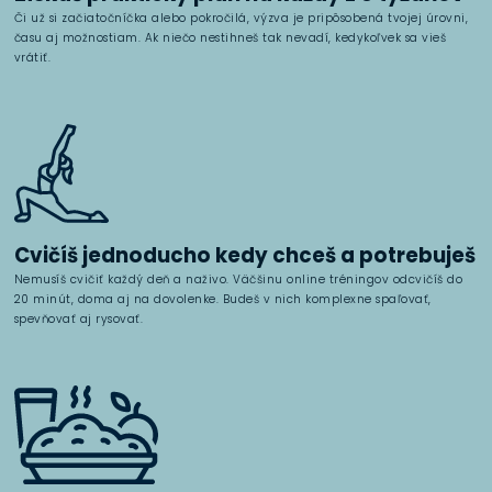
Či už si začiatočníčka alebo pokročilá, výzva je pripôsobená tvojej úrovni,
času aj možnostiam. Ak niečo nestihneš tak nevadí, kedykoľvek sa vieš
vrátiť.
Cvičíš jednoducho kedy chceš a potrebuješ
Nemusíš cvičiť každý deň a naživo. Väčšinu online tréningov odcvičíš do
20 minút, doma aj na dovolenke. Budeš v nich komplexne spaľovať,
spevňovať aj rysovať.