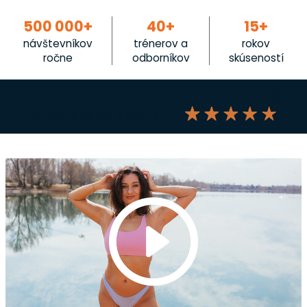
500 000+
40+
15+
návštevníkov
trénerov a
rokov
ročne
odborníkov
skúseností
LETNÁ VÝZVA patrí medzi najobľúbenejšie
Supershape programy