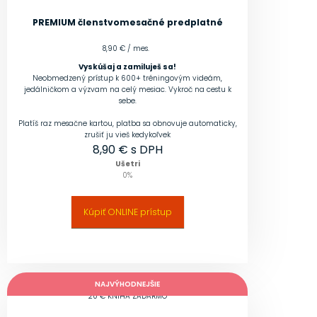
PREMIUM členstvo
mesačné predplatné
8,90 € / mes.
Vyskúšaj a zamiluješ sa!
Neobmedzený prístup k 600+ tréningovým videám,
jedálničkom a výzvam na celý mesiac. Vykroč na cestu k
sebe.
Platíš raz mesačne kartou, platba sa obnovuje automaticky,
zrušiť ju vieš kedykoľvek
8,90
€ s DPH
Ušetri
0
%
Kúpiť ONLINE prístup
NAJVÝHODNEJŠIE
20 € KNIHA ZADARMO