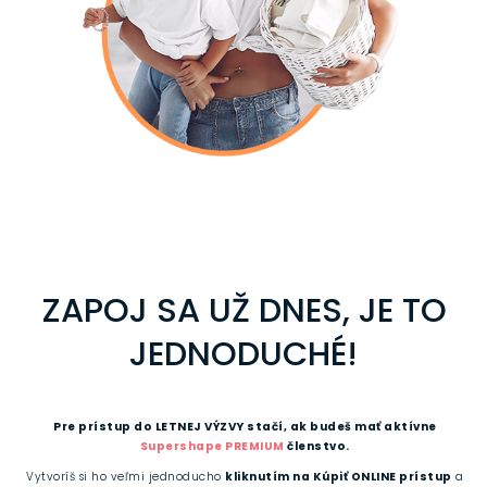
ZAPOJ SA UŽ DNES, JE TO
JEDNODUCHÉ!
Pre prístup do LETNEJ VÝZVY stačí, ak budeš mať aktívne
Supershape PREMIUM
členstvo.
Vytvoríš si ho veľmi jednoducho
kliknutím na Kúpiť ONLINE prístup
a