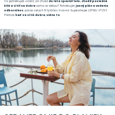
Čo potrebuješ urobiť, ak chceš
do leta spevniť telo, zhodiť posledné
kilá a cítiť sa dobre
sama so sebou? Potrebuješ
jasný plán a vedenie
odborníkov
, počas celých 8 týždňov trvania Supershape LETNEJ VÝZVY.
Pretože
keď sa cítiš dobre, vidno to
.