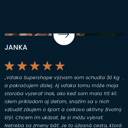
TISÍCKY ŽIEN?
JANKA
L
„Vďaka Supershape výzvam som schudla 30 kg
„
a pokračujem ďalej. Aj vďaka tomu môže moja
ú
staroba vyzerať inak, ako keď som mala 115 kíl.
z
Idem príkladom aj deťom, snažím sa v nich
z
vzbudiť záujem o šport a celkovo aktívny životný
s
štýl. Chcem im ukázať, že si môžu vybrať.
Z
Netreba sa zmeny báť. Je to úžasná cesta, ktorá
o