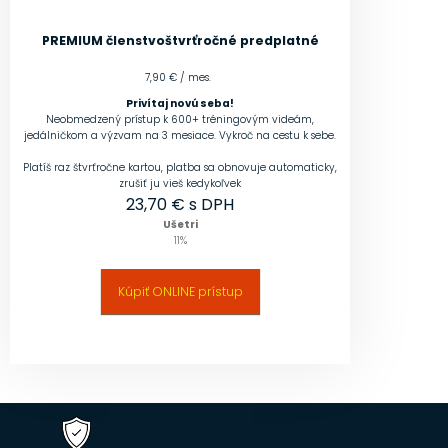
PREMIUM členstvo
štvrťročné predplatné
7,90 € / mes.
Privítaj novú seba!
Neobmedzený prístup k 600+ tréningovým videám,
jedálničkom a výzvam na 3 mesiace. Vykroč na cestu k sebe.
Platíš raz štvrťročne kartou, platba sa obnovuje automaticky,
zrušiť ju vieš kedykoľvek
23,70
€ s DPH
Ušetri
11
%
Kúpiť ONLINE prístup
Ak nám do 30 dní po zaplatení