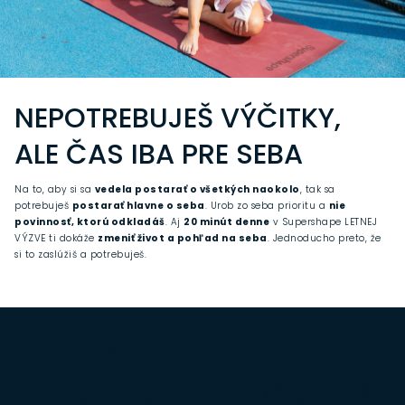
NEPOTREBUJEŠ VÝČITKY,
ALE ČAS IBA PRE SEBA
Na to, aby si sa
vedela postarať o všetkých naokolo
, tak sa
potrebuješ
postarať hlavne o seba
. Urob zo seba prioritu a
nie
povinnosť, ktorú odkladáš
. Aj
20 minút denne
v Supershape LETNEJ
VÝZVE ti dokáže
zmeniť život a pohľad na seba
. Jednoducho preto, že
si to zaslúžiš a potrebuješ.
PREČO SI SUPERSHAPE
LETNÚ VÝZVU OBĽÚBILI UŽ