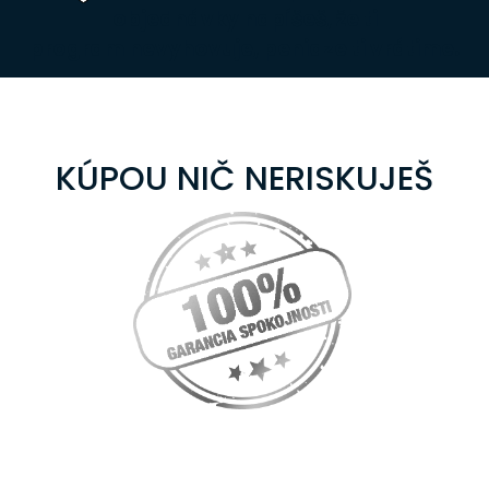
objednávky napíšeš, že ti
program nevyhovuje,
peniaze ti vrátime
.
KÚPOU NIČ NERISKUJEŠ