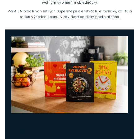
rýchlym vyplnením objednávky.
PREMIUM obsah vo všetkých Supershape členstvách je rovnaký, odlišujú
sa len výhodnou cenu, v závislosti od dĺžky predplatného.
ZÍSKAJ KNIHU ZADARMO K
ROČNÉMU PREDPLATNÉMU