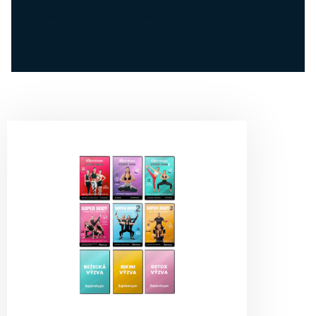
Pri ročnom predplatnom získavaš naviac ako extra bonus aj
obľúbenú tlačenú kuchársku knihu podľa vlastného výberu v
hodnote 20 €.