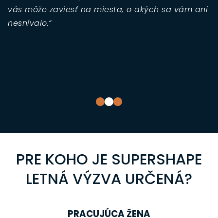
vás môže zaviesť na miesta, o akých sa vám ani
p
nesnívalo.“
n
S
m
c
t
PRE KOHO JE SUPERSHAPE
LETNÁ VÝZVA URČENÁ?
PRACUJÚCA ŽENA