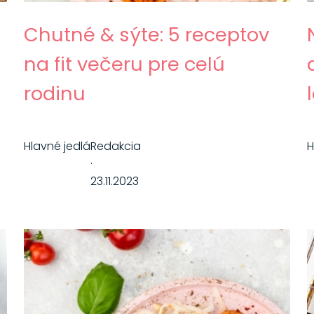
Chutné & sýte: 5 receptov
na fit večeru pre celú
rodinu
Hlavné jedlá
Redakcia
H
·
23.11.2023