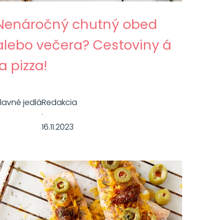
Nenáročný chutný obed
alebo večera? Cestoviny á
la pizza!
lavné jedlá
Redakcia
·
16.11.2023