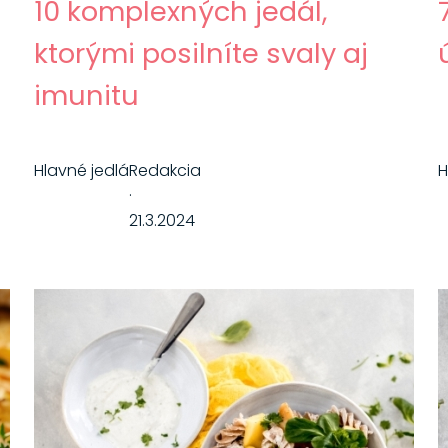
10 komplexných jedál,
ktorými posilníte svaly aj
imunitu
Hlavné jedlá
Redakcia
H
·
21.3.2024