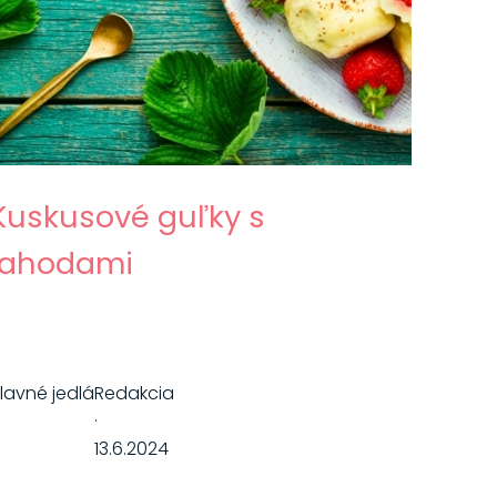
Kuskusové guľky s
jahodami
lavné jedlá
Redakcia
·
13.6.2024