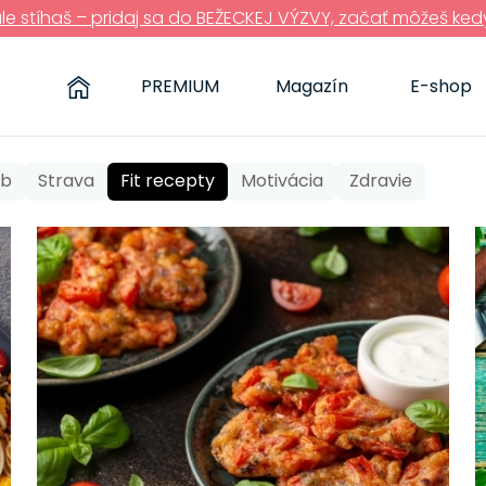
ále stíhaš – pridaj sa do BEŽECKEJ VÝZVY, začať môžeš ked
PREMIUM
Magazín
E-shop
yb
Strava
Fit recepty
Motivácia
Zdravie