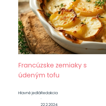
Francúzske zemiaky s
údeným tofu
Hlavné jedlá
Redakcia
·
22.2.2024