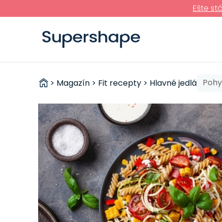
Ešte st
ZDRAVÉ
Poh
>
Magazín
>
Fit recepty
>
Hlavné jedlá
RÝCHLOVKY