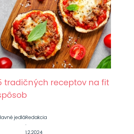
5 tradičných receptov na fit
spôsob
lavné jedlá
Redakcia
·
1.2.2024