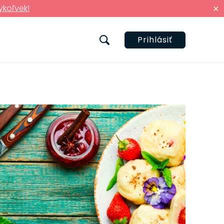
ykoľvek!
×
Prihlásiť