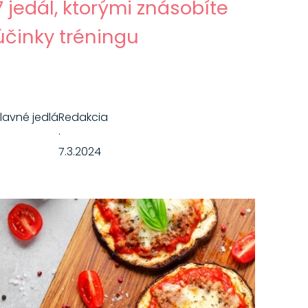
7 jedál, ktorými znásobíte
účinky tréningu
lavné jedlá
Redakcia
·
7.3.2024