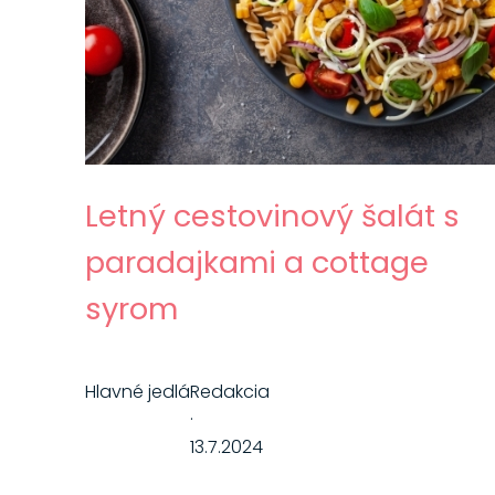
Letný cestovinový šalát s
paradajkami a cottage
syrom
Hlavné jedlá
Redakcia
·
13.7.2024