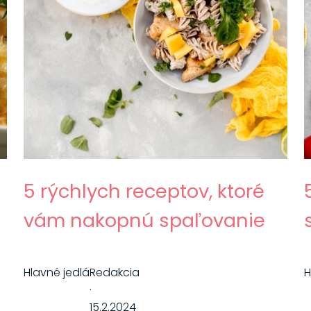
5 rýchlych receptov, ktoré
vám nakopnú spaľovanie
Hlavné jedlá
Redakcia
H
·
15.2.2024