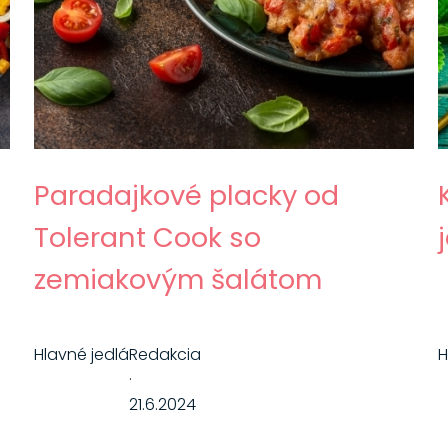
Paradajkové placky od
Tolerant Cook so
zemiakovým šalátom
Hlavné jedlá
Redakcia
H
·
21.6.2024