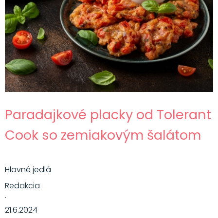
Paradajkové placky od Tolerant
Cook so zemiakovým šalátom
Hlavné jedlá
Redakcia
·
21.6.2024