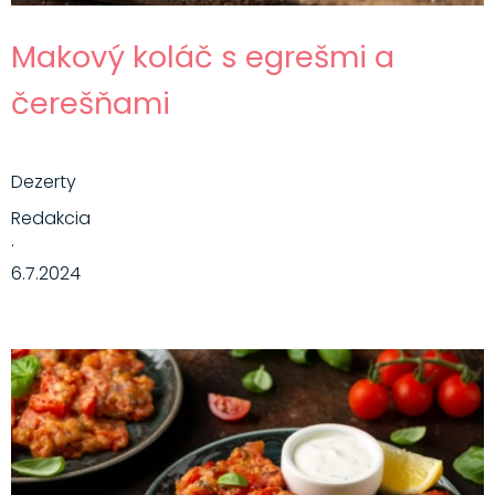
Makový koláč s egrešmi a
čerešňami
Dezerty
Redakcia
·
6.7.2024