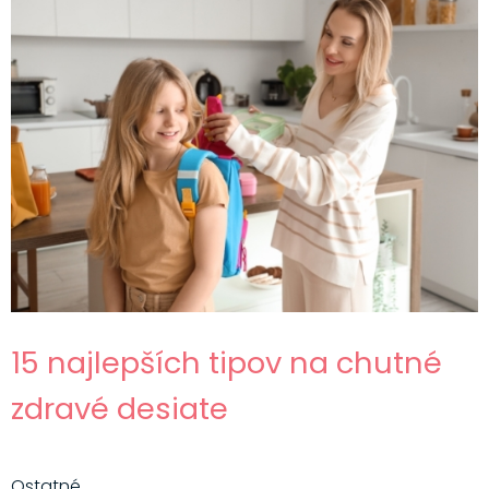
15 najlepších tipov na chutné
zdravé desiate
Ostatné