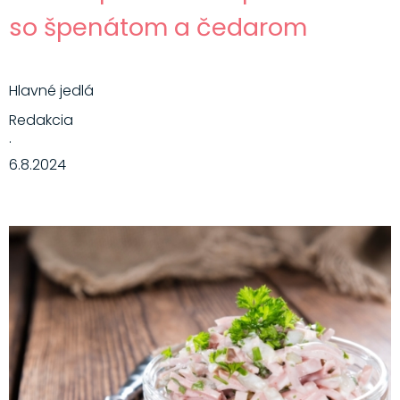
so špenátom a čedarom
Hlavné jedlá
Redakcia
·
6.8.2024