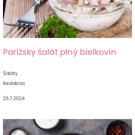
Parížsky šalát plný bielkovín
Šaláty
Redakcia
·
25.7.2024