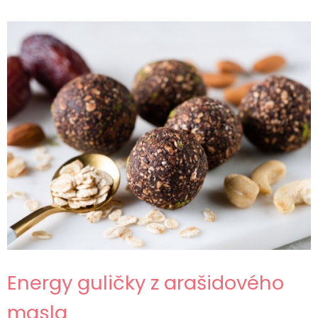
Energy guličky z arašidového
masla