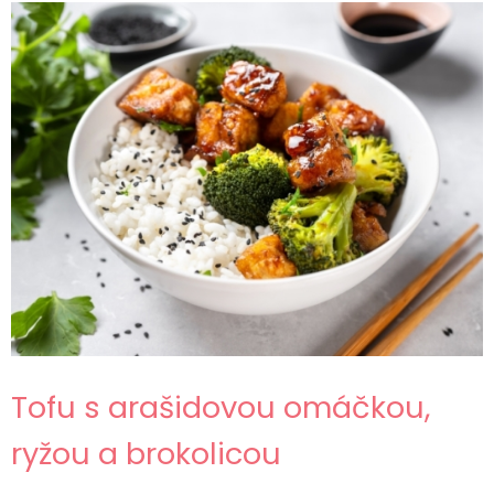
Tofu s arašidovou omáčkou,
ryžou a brokolicou