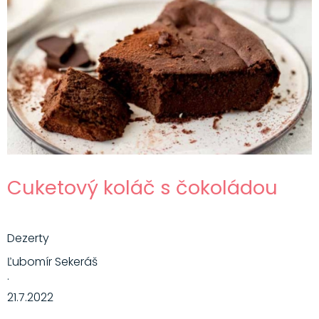
Cuketový koláč s čokoládou
Dezerty
Ľubomír Sekeráš
·
21.7.2022