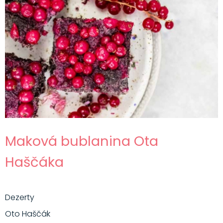
Maková bublanina Ota
Haščáka
Dezerty
Oto Haščák