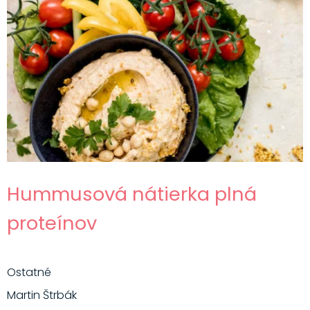
Hummusová nátierka plná
proteínov
Ostatné
Martin Štrbák