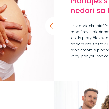
Plánuješ 
nedarí sa 
Je v poriadku cítiť f
problémy s plodnosťo
každý piaty človek a
odborníkmi zostavili
problémom s plodno
vedy, pohybu, výživy