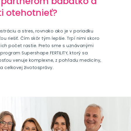
s partnerom bábätko a
ti otehotnieť?
rustráciu a stres, rovnako ako je v poriadku
u riešiť. Čím skôr tým lepšie. Trpí nimi skoro
 ich počet rastie. Preto sme s uznávanými
 program Supershape FERTILITY, ktorý sa
sťou venuje komplexne, z pohľadu medicíny,
 a celkovej životosprávy.