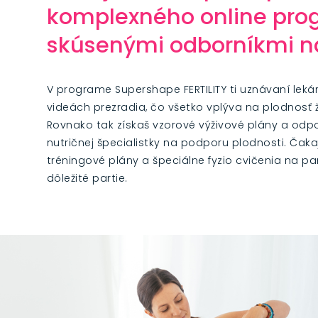
komplexného online pro
skúsenými odborníkmi n
V programe Supershape FERTILITY ti uznávaní leká
videách prezradia, čo všetko vplýva na plodnosť 
Rovnako tak získaš vzorové výživové plány a odp
nutričnej špecialistky na podporu plodnosti. Čakaj
tréningové plány a špeciálne fyzio cvičenia na p
dôležité partie.