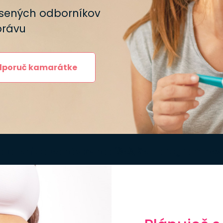
úsených odborníkov
právu
poruč kamarátke
platení objednávky napíšeš, že ti program ne