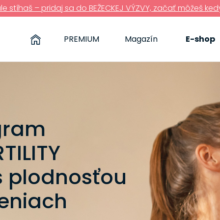
ále stíhaš – pridaj sa do BEŽECKEJ VÝZVY, začať môžeš ked
PREMIUM
Magazín
E-shop
gram
TILITY
s plodnosťou
šeniach