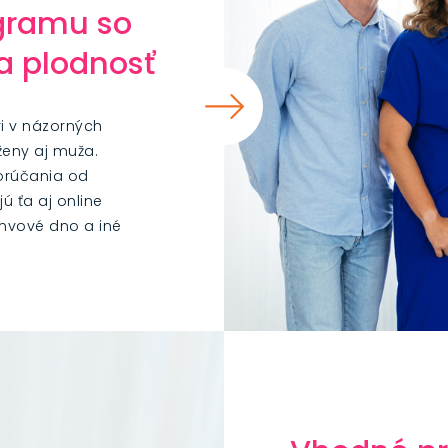
gramu so
a plodnosť
ri v názorných
ženy aj muža.
orúčania od
ú ťa aj online
anvové dno a iné