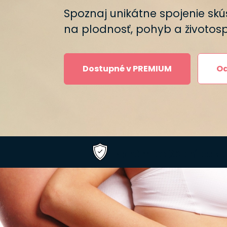
Spoznaj unikátne spojenie sk
na plodnosť, pohyb a životos
Dostupné v PREMIUM
Od
Ak nám do 30 dní po za