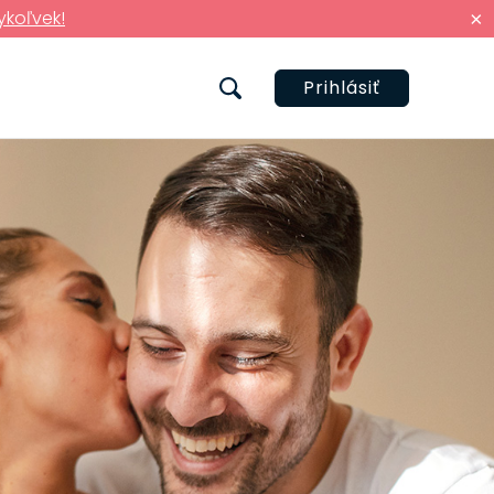
ykoľvek!
×
Prihlásiť