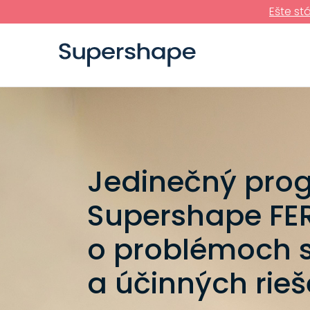
Ešte st
Jedinečný pro
Supershape FER
o problémoch 
a účinných rie