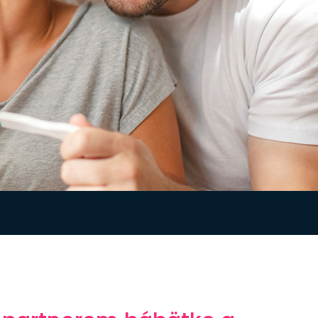
vyhovuje,
peniaze ti vrátime
.