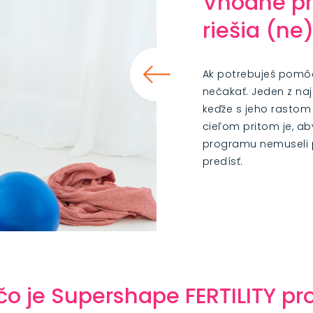
Vhodné pre
riešia (ne
Ak potrebuješ pomôcť
nečakať. Jeden z najd
keďže s jeho rastom
cieľom pritom je, ab
programu nemuseli p
predísť.
čo je Supershape FERTILITY p